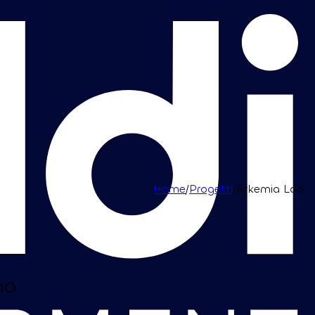
Home
/
Progetti
/
Arkemia Lab
no