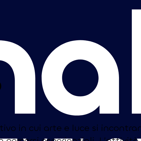
b
vo in cui arte e luce si incontra
 percorsi esperienziali. L’attività