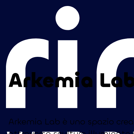
Vai al contenuto principale
Vai al piè di pagina
Arkemia La
Arkemia Lab è uno spazio creati
attraverso sculture illuminate e