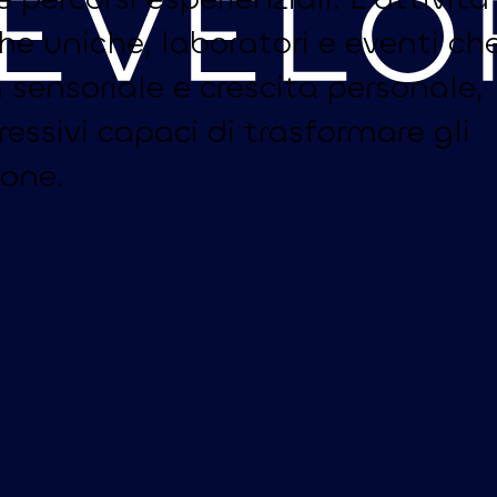
he uniche, laboratori e eventi ch
 sensoriale e crescita personale,
ssivi capaci di trasformare gli
ione.